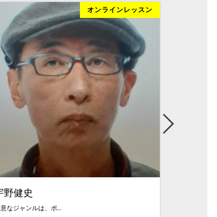
オンラインレッスン
宇野健史
神谷幸彦
意なジャンルは、ポ...
歌謡音楽、演歌・