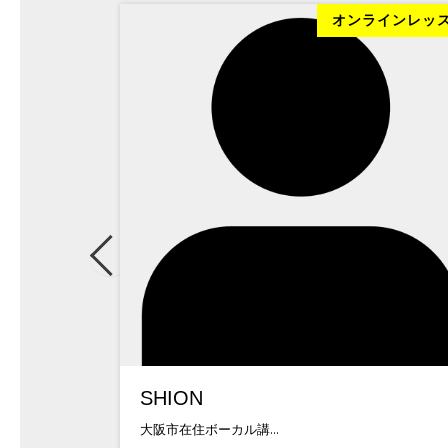
ラインレッスン
オンラインレッ
SHION
大阪市在住ボーカル講...