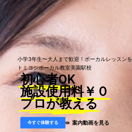
小学3年生〜大人まで歓迎！ボーカルレッスン
トミヨシボーカル教室美園駅校
初心者OK
施設使用料￥０
プロが教える
案内動画を見る
今すぐ体験する