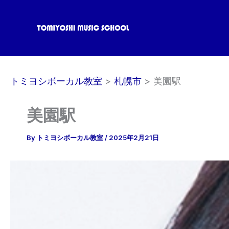
内
容
を
ス
キ
ッ
トミヨシボーカル教室
札幌市
美園駅
プ
美園駅
By
トミヨシボーカル教室
/
2025年2月21日