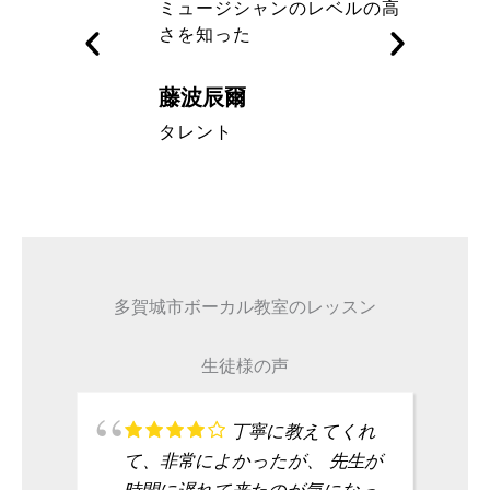
す
ミュージシャンのレベルの高
さを知った
藤波辰爾
A代表取締
タレント
多賀城市ボーカル教室のレッスン
生徒様の声
丁寧に教えてくれ
て、非常によかったが、 先生が
時間に遅れて来たのが気になっ