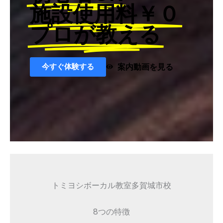
施設使用料￥０
プロが教える
今すぐ体験する
案内動画を見る
トミヨシボーカル教室多賀城市校
8つの特徴