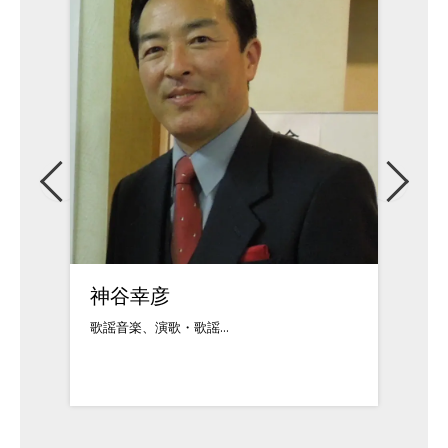
高野翼
多治
ボーカリスト。15歳...
プロフィ