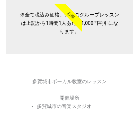
お得
※全て税込み価格。弊社のグループレッスン
は上記から1時間1人あたり1,000円割引にな
ります。
多賀城市ボーカル教室のレッスン
開催場所
多賀城市の音楽スタジオ