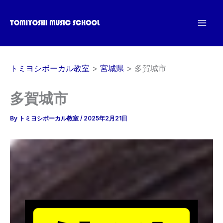
内
容
を
ス
キ
トミヨシボーカル教室
宮城県
多賀城市
ッ
プ
多賀城市
By
トミヨシボーカル教室
/
2025年2月21日