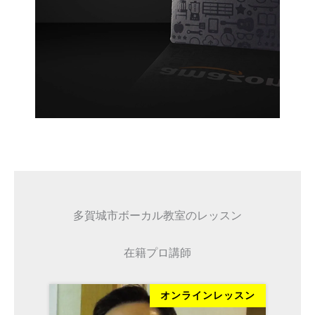
多賀城市ボーカル教室のレッスン
在籍プロ講師
ッスン
オンラインレッスン